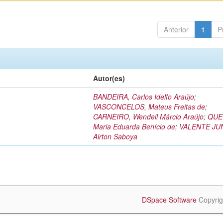
Anterior
1
P
Autor(es)
BANDEIRA, Carlos Idelfo Araújo
;
VASCONCELOS, Mateus Freitas de
;
CARNEIRO, Wendell Márcio Araújo
;
QUE
Maria Eduarda Benício de
;
VALENTE JU
Airton Saboya
DSpace Software
Copyrig