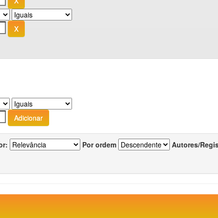
or:
Por ordem
Autores/Regi