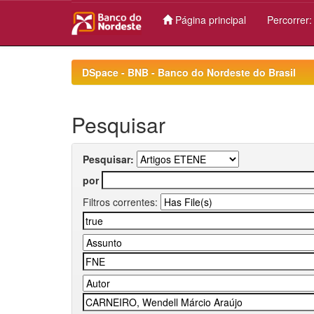
Página principal
Percorrer
Skip
navigation
DSpace - BNB - Banco do Nordeste do Brasil
Pesquisar
Pesquisar:
por
Filtros correntes: