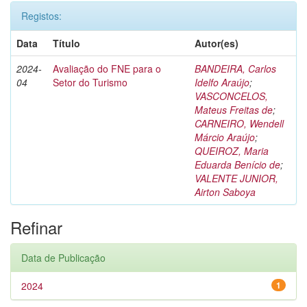
Registos:
Data
Título
Autor(es)
2024-
Avaliação do FNE para o
BANDEIRA, Carlos
04
Setor do Turismo
Idelfo Araújo
;
VASCONCELOS,
Mateus Freitas de
;
CARNEIRO, Wendell
Márcio Araújo
;
QUEIROZ, Maria
Eduarda Benício de
;
VALENTE JUNIOR,
Airton Saboya
Refinar
Data de Publicação
2024
1