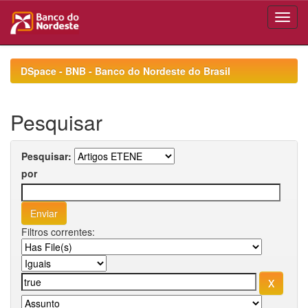
Skip
navigation
DSpace - BNB - Banco do Nordeste do Brasil
Pesquisar
Pesquisar:
por
Filtros correntes: