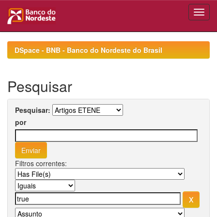
Skip
navigation
DSpace - BNB - Banco do Nordeste do Brasil
Pesquisar
Pesquisar:
por
Filtros correntes: