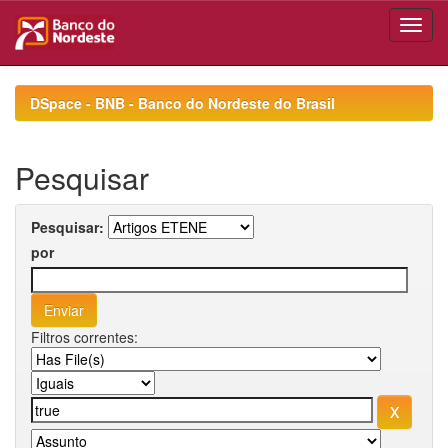
Skip
navigation
DSpace - BNB - Banco do Nordeste do Brasil
Pesquisar
Pesquisar:
por
Filtros correntes: