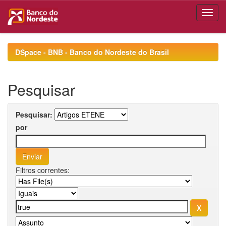
Skip
navigation
DSpace - BNB - Banco do Nordeste do Brasil
Pesquisar
Pesquisar:
por
Filtros correntes: