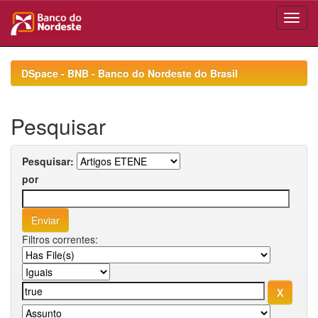
Skip
navigation
DSpace - BNB - Banco do Nordeste do Brasil
Pesquisar
Pesquisar:
por
Filtros correntes: