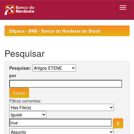
Skip
navigation
DSpace - BNB - Banco do Nordeste do Brasil
Pesquisar
Pesquisar:
por
Filtros correntes: