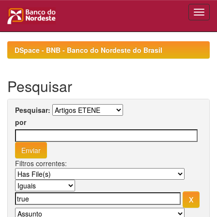
Skip
navigation
DSpace - BNB - Banco do Nordeste do Brasil
Pesquisar
Pesquisar:
por
Filtros correntes: