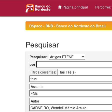
Página principal
Percorrer
Skip
navigation
DSpace - BNB - Banco do Nordeste do Brasil
Pesquisar
Pesquisar:
por
Filtros correntes: