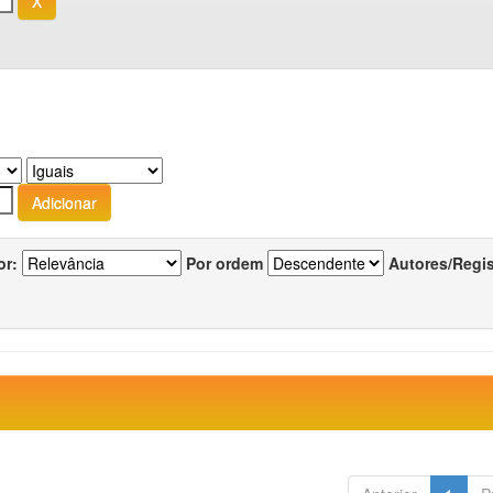
or:
Por ordem
Autores/Regi