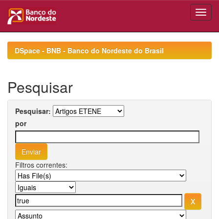
Skip
navigation
DSpace - BNB - Banco do Nordeste do Brasil
Pesquisar
Pesquisar:
por
Filtros correntes: