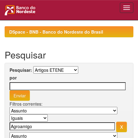
Skip
navigation
DSpace - BNB - Banco do Nordeste do Brasil
Pesquisar
Pesquisar:
por
Filtros correntes: