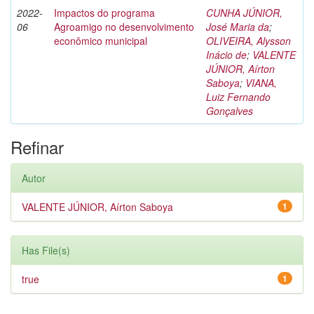
2022-
Impactos do programa
CUNHA JÚNIOR,
06
Agroamigo no desenvolvimento
José Maria da
;
econômico municipal
OLIVEIRA, Alysson
Inácio de
;
VALENTE
JÚNIOR, Aírton
Saboya
;
VIANA,
Luiz Fernando
Gonçalves
Refinar
Autor
VALENTE JÚNIOR, Aírton Saboya
1
Has File(s)
true
1