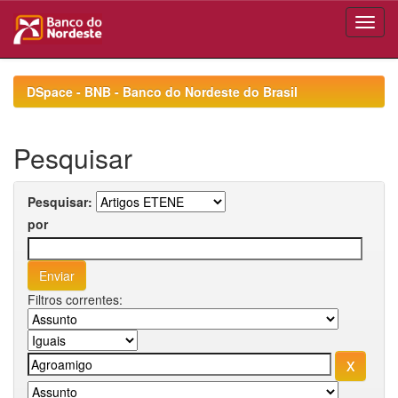
Skip
navigation
DSpace - BNB - Banco do Nordeste do Brasil
Pesquisar
Pesquisar:
por
Filtros correntes: