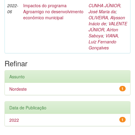
2022-
Impactos do programa
CUNHA JÚNIOR,
06
Agroamigo no desenvolvimento
José Maria da
;
econômico municipal
OLIVEIRA, Alysson
Inácio de
;
VALENTE
JÚNIOR, Aírton
Saboya
;
VIANA,
Luiz Fernando
Gonçalves
Refinar
Assunto
Nordeste
1
Data de Publicação
2022
1