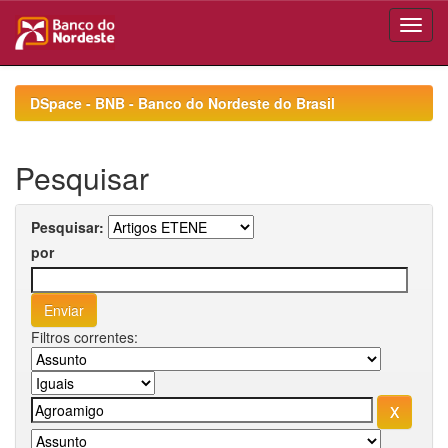
Skip
navigation
DSpace - BNB - Banco do Nordeste do Brasil
Pesquisar
Pesquisar:
por
Filtros correntes: