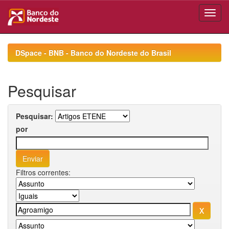
Skip
navigation
DSpace - BNB - Banco do Nordeste do Brasil
Pesquisar
Pesquisar:
por
Filtros correntes: