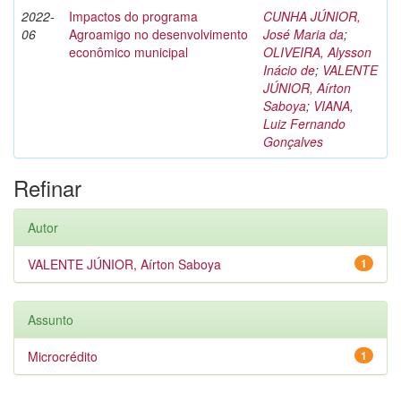
2022-
Impactos do programa
CUNHA JÚNIOR,
06
Agroamigo no desenvolvimento
José Maria da
;
econômico municipal
OLIVEIRA, Alysson
Inácio de
;
VALENTE
JÚNIOR, Aírton
Saboya
;
VIANA,
Luiz Fernando
Gonçalves
Refinar
Autor
VALENTE JÚNIOR, Aírton Saboya
1
Assunto
Microcrédito
1