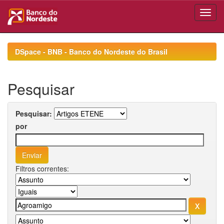
Skip
navigation
DSpace - BNB - Banco do Nordeste do Brasil
Pesquisar
Pesquisar:
por
Filtros correntes: