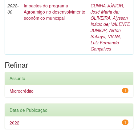
2022-
Impactos do programa
CUNHA JÚNIOR,
06
Agroamigo no desenvolvimento
José Maria da
;
econômico municipal
OLIVEIRA, Alysson
Inácio de
;
VALENTE
JÚNIOR, Aírton
Saboya
;
VIANA,
Luiz Fernando
Gonçalves
Refinar
Assunto
Microcrédito
1
Data de Publicação
2022
1