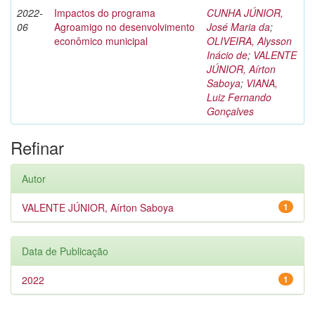
2022-
Impactos do programa
CUNHA JÚNIOR,
06
Agroamigo no desenvolvimento
José Maria da
;
econômico municipal
OLIVEIRA, Alysson
Inácio de
;
VALENTE
JÚNIOR, Aírton
Saboya
;
VIANA,
Luiz Fernando
Gonçalves
Refinar
Autor
VALENTE JÚNIOR, Aírton Saboya
1
Data de Publicação
2022
1