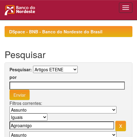
Skip
navigation
DSpace - BNB - Banco do Nordeste do Brasil
Pesquisar
Pesquisar:
por
Filtros correntes: