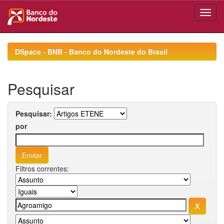
Skip
navigation
DSpace - BNB - Banco do Nordeste do Brasil
Pesquisar
Pesquisar:
por
Filtros correntes: