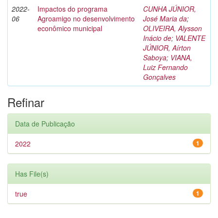
2022-
Impactos do programa
CUNHA JÚNIOR,
06
Agroamigo no desenvolvimento
José Maria da
;
econômico municipal
OLIVEIRA, Alysson
Inácio de
;
VALENTE
JÚNIOR, Aírton
Saboya
;
VIANA,
Luiz Fernando
Gonçalves
Refinar
Data de Publicação
2022
1
Has File(s)
true
1