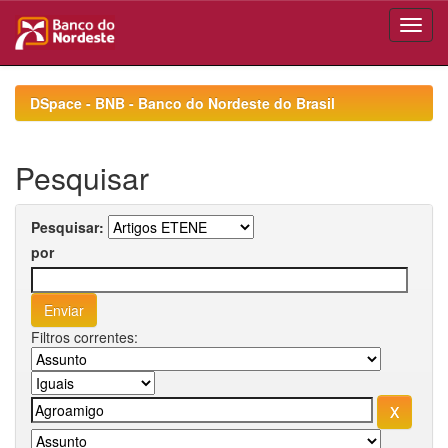
Skip
navigation
DSpace - BNB - Banco do Nordeste do Brasil
Pesquisar
Pesquisar:
por
Filtros correntes: