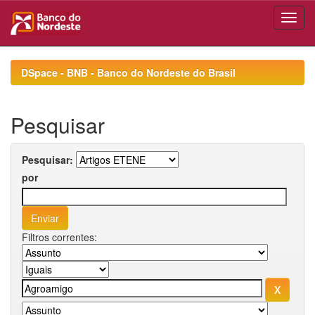
Skip
navigation
DSpace - BNB - Banco do Nordeste do Brasil
Pesquisar
Pesquisar:
por
Filtros correntes: