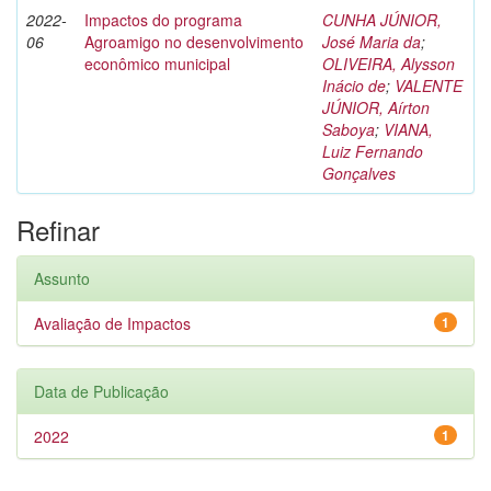
2022-
Impactos do programa
CUNHA JÚNIOR,
06
Agroamigo no desenvolvimento
José Maria da
;
econômico municipal
OLIVEIRA, Alysson
Inácio de
;
VALENTE
JÚNIOR, Aírton
Saboya
;
VIANA,
Luiz Fernando
Gonçalves
Refinar
Assunto
Avaliação de Impactos
1
Data de Publicação
2022
1