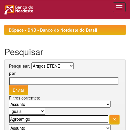
Skip
navigation
DSpace - BNB - Banco do Nordeste do Brasil
Pesquisar
Pesquisar:
por
Filtros correntes: