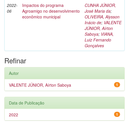
2022-
Impactos do programa
CUNHA JÚNIOR,
06
Agroamigo no desenvolvimento
José Maria da
;
econômico municipal
OLIVEIRA, Alysson
Inácio de
;
VALENTE
JÚNIOR, Aírton
Saboya
;
VIANA,
Luiz Fernando
Gonçalves
Refinar
Autor
VALENTE JÚNIOR, Aírton Saboya
1
Data de Publicação
2022
1