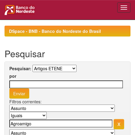
Skip
navigation
DSpace - BNB - Banco do Nordeste do Brasil
Pesquisar
Pesquisar:
por
Filtros correntes: