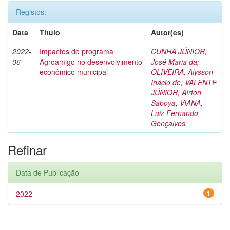
Registos:
Data
Título
Autor(es)
2022-
Impactos do programa
CUNHA JÚNIOR,
06
Agroamigo no desenvolvimento
José Maria da
;
econômico municipal
OLIVEIRA, Alysson
Inácio de
;
VALENTE
JÚNIOR, Aírton
Saboya
;
VIANA,
Luiz Fernando
Gonçalves
Refinar
Data de Publicação
2022
1