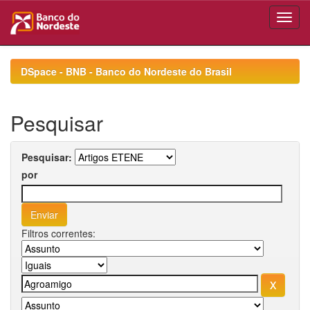
Skip
navigation
DSpace - BNB - Banco do Nordeste do Brasil
Pesquisar
Pesquisar:
por
Filtros correntes: