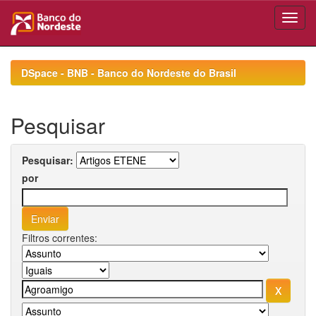
Skip
navigation
DSpace - BNB - Banco do Nordeste do Brasil
Pesquisar
Pesquisar:
por
Filtros correntes: