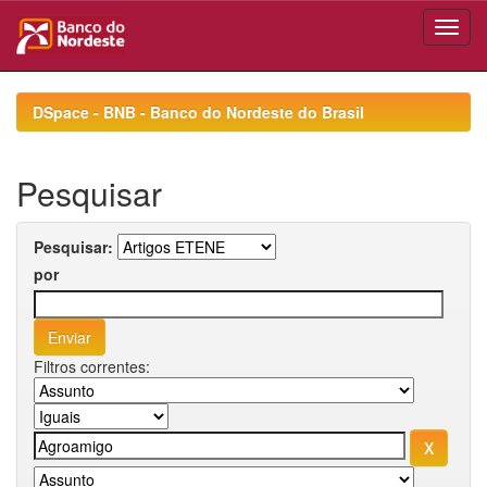
Skip
navigation
DSpace - BNB - Banco do Nordeste do Brasil
Pesquisar
Pesquisar:
por
Filtros correntes: