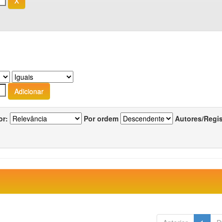
or:
Por ordem
Autores/Regi