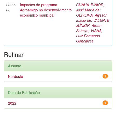
2022-
Impactos do programa
CUNHA JÚNIOR,
06
Agroamigo no desenvolvimento
José Maria da
;
econômico municipal
OLIVEIRA, Alysson
Inácio de
;
VALENTE
JÚNIOR, Aírton
Saboya
;
VIANA,
Luiz Fernando
Gonçalves
Refinar
Assunto
Nordeste
1
Data de Publicação
2022
1