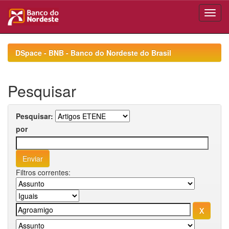
Skip
navigation
DSpace - BNB - Banco do Nordeste do Brasil
Pesquisar
Pesquisar:
por
Filtros correntes: