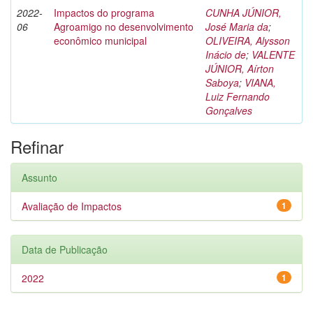
2022-
Impactos do programa
CUNHA JÚNIOR,
06
Agroamigo no desenvolvimento
José Maria da
;
econômico municipal
OLIVEIRA, Alysson
Inácio de
;
VALENTE
JÚNIOR, Aírton
Saboya
;
VIANA,
Luiz Fernando
Gonçalves
Refinar
Assunto
Avaliação de Impactos
1
Data de Publicação
2022
1