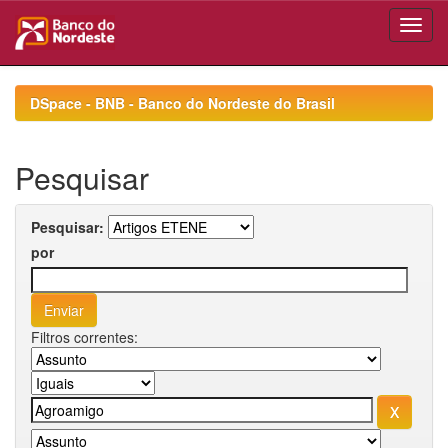
Skip
navigation
DSpace - BNB - Banco do Nordeste do Brasil
Pesquisar
Pesquisar:
por
Filtros correntes: