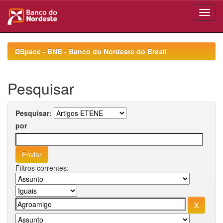
Skip
navigation
DSpace - BNB - Banco do Nordeste do Brasil
Pesquisar
Pesquisar:
por
Filtros correntes: