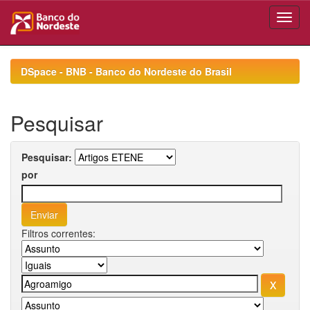
Skip
navigation
DSpace - BNB - Banco do Nordeste do Brasil
Pesquisar
Pesquisar:
por
Filtros correntes: