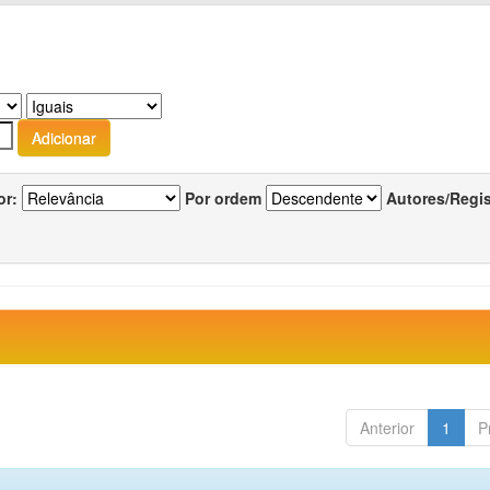
or:
Por ordem
Autores/Regi
Anterior
1
P