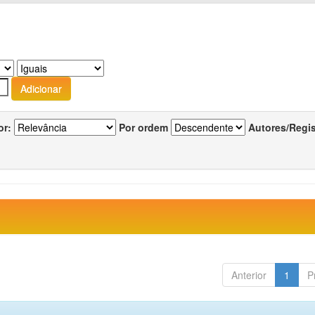
or:
Por ordem
Autores/Regi
Anterior
1
P