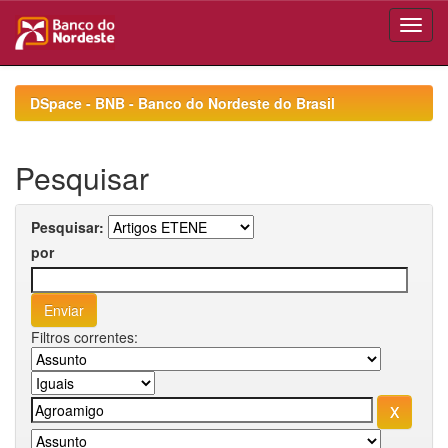
Skip
navigation
DSpace - BNB - Banco do Nordeste do Brasil
Pesquisar
Pesquisar:
por
Filtros correntes: