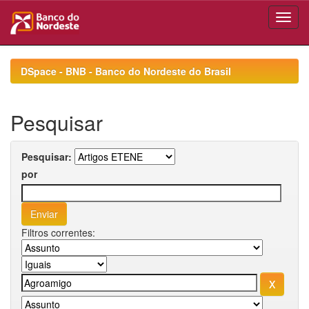
Skip
navigation
DSpace - BNB - Banco do Nordeste do Brasil
Pesquisar
Pesquisar:
por
Filtros correntes: