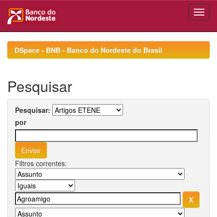
Skip
navigation
DSpace - BNB - Banco do Nordeste do Brasil
Pesquisar
Pesquisar:
por
Filtros correntes: