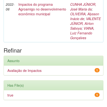
2022-
Impactos do programa
CUNHA JÚNIOR,
06
Agroamigo no desenvolvimento
José Maria da
;
econômico municipal
OLIVEIRA, Alysson
Inácio de
;
VALENTE
JÚNIOR, Aírton
Saboya
;
VIANA,
Luiz Fernando
Gonçalves
Refinar
Assunto
Avaliação de Impactos
1
Has File(s)
true
1