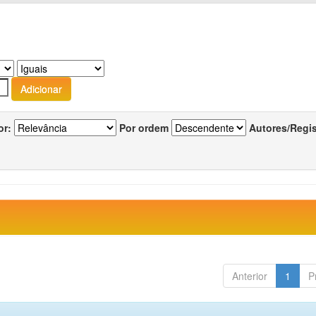
or:
Por ordem
Autores/Regi
Anterior
1
P