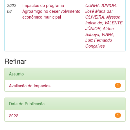
2022-
Impactos do programa
CUNHA JÚNIOR,
06
Agroamigo no desenvolvimento
José Maria da
;
econômico municipal
OLIVEIRA, Alysson
Inácio de
;
VALENTE
JÚNIOR, Aírton
Saboya
;
VIANA,
Luiz Fernando
Gonçalves
Refinar
Assunto
Avaliação de Impactos
1
Data de Publicação
2022
1