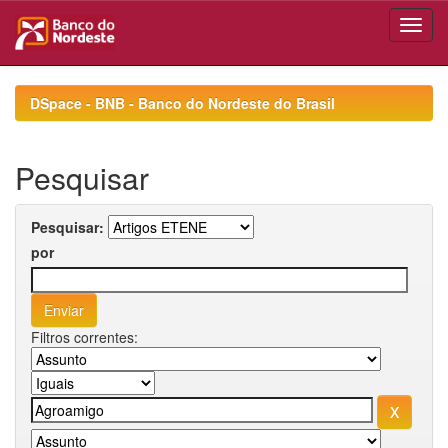
Skip
navigation
DSpace - BNB - Banco do Nordeste do Brasil
Pesquisar
Pesquisar:
por
Filtros correntes: