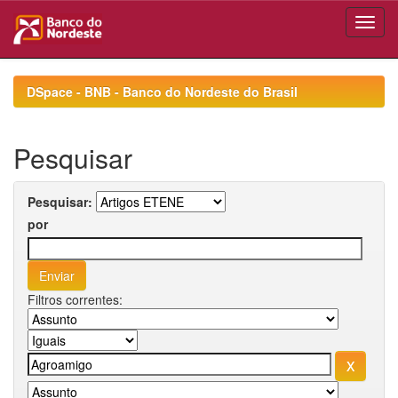
Skip
navigation
DSpace - BNB - Banco do Nordeste do Brasil
Pesquisar
Pesquisar:
por
Filtros correntes: