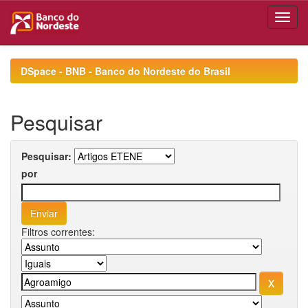
Skip
navigation
DSpace - BNB - Banco do Nordeste do Brasil
Pesquisar
Pesquisar:
por
Filtros correntes: