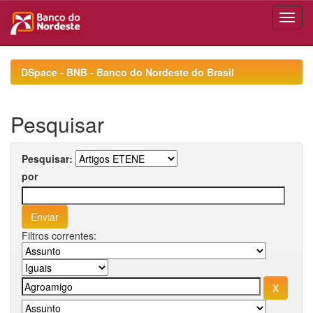
Skip
navigation
DSpace - BNB - Banco do Nordeste do Brasil
Pesquisar
Pesquisar:
por
Filtros correntes: