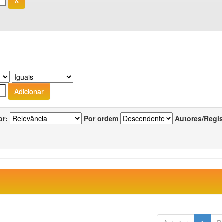
or:
Por ordem
Autores/Regi