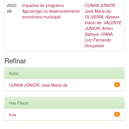
2022-
Impactos do programa
CUNHA JÚNIOR,
06
Agroamigo no desenvolvimento
José Maria da
;
econômico municipal
OLIVEIRA, Alysson
Inácio de
;
VALENTE
JÚNIOR, Aírton
Saboya
;
VIANA,
Luiz Fernando
Gonçalves
Refinar
Autor
CUNHA JÚNIOR, José Maria da
1
Has File(s)
true
1