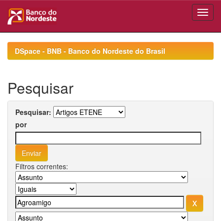
Skip
navigation
DSpace - BNB - Banco do Nordeste do Brasil
Pesquisar
Pesquisar:
por
Filtros correntes: