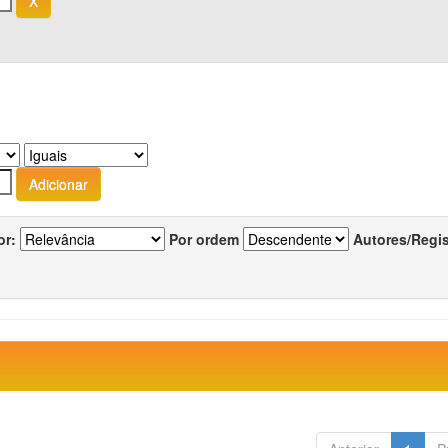
or:
Por ordem
Autores/Regi