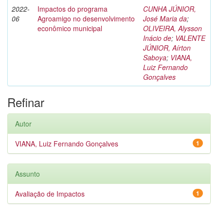
2022-
Impactos do programa
CUNHA JÚNIOR,
06
Agroamigo no desenvolvimento
José Maria da
;
econômico municipal
OLIVEIRA, Alysson
Inácio de
;
VALENTE
JÚNIOR, Aírton
Saboya
;
VIANA,
Luiz Fernando
Gonçalves
Refinar
Autor
VIANA, Luiz Fernando Gonçalves
1
Assunto
Avaliação de Impactos
1