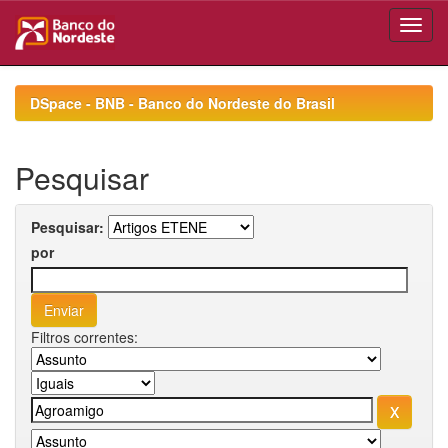
Skip
navigation
DSpace - BNB - Banco do Nordeste do Brasil
Pesquisar
Pesquisar:
por
Filtros correntes: