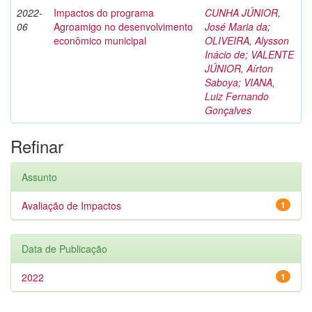
2022-
Impactos do programa
CUNHA JÚNIOR,
06
Agroamigo no desenvolvimento
José Maria da
;
econômico municipal
OLIVEIRA, Alysson
Inácio de
;
VALENTE
JÚNIOR, Aírton
Saboya
;
VIANA,
Luiz Fernando
Gonçalves
Refinar
Assunto
Avaliação de Impactos
1
Data de Publicação
2022
1