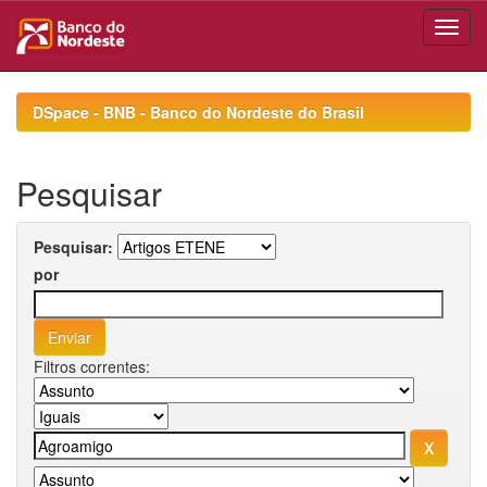
Skip
navigation
DSpace - BNB - Banco do Nordeste do Brasil
Pesquisar
Pesquisar:
por
Filtros correntes: