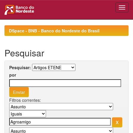
Skip
navigation
DSpace - BNB - Banco do Nordeste do Brasil
Pesquisar
Pesquisar:
por
Filtros correntes: