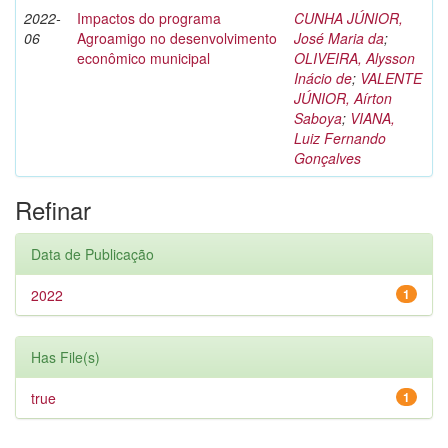
2022-
Impactos do programa
CUNHA JÚNIOR,
06
Agroamigo no desenvolvimento
José Maria da
;
econômico municipal
OLIVEIRA, Alysson
Inácio de
;
VALENTE
JÚNIOR, Aírton
Saboya
;
VIANA,
Luiz Fernando
Gonçalves
Refinar
Data de Publicação
2022
1
Has File(s)
true
1