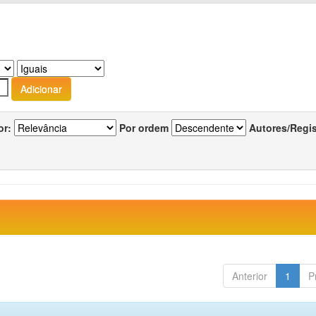
or:
Por ordem
Autores/Regi
Anterior
1
P