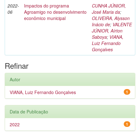
2022-
Impactos do programa
CUNHA JÚNIOR,
06
Agroamigo no desenvolvimento
José Maria da
;
econômico municipal
OLIVEIRA, Alysson
Inácio de
;
VALENTE
JÚNIOR, Aírton
Saboya
;
VIANA,
Luiz Fernando
Gonçalves
Refinar
Autor
VIANA, Luiz Fernando Gonçalves
1
Data de Publicação
2022
1