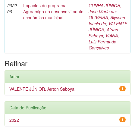
2022-
Impactos do programa
CUNHA JÚNIOR,
06
Agroamigo no desenvolvimento
José Maria da
;
econômico municipal
OLIVEIRA, Alysson
Inácio de
;
VALENTE
JÚNIOR, Aírton
Saboya
;
VIANA,
Luiz Fernando
Gonçalves
Refinar
Autor
VALENTE JÚNIOR, Aírton Saboya
1
Data de Publicação
2022
1