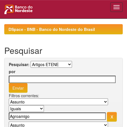
Skip
navigation
DSpace - BNB - Banco do Nordeste do Brasil
Pesquisar
Pesquisar:
por
Filtros correntes: