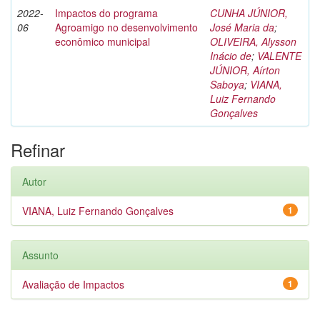
2022-
Impactos do programa
CUNHA JÚNIOR,
06
Agroamigo no desenvolvimento
José Maria da
;
econômico municipal
OLIVEIRA, Alysson
Inácio de
;
VALENTE
JÚNIOR, Aírton
Saboya
;
VIANA,
Luiz Fernando
Gonçalves
Refinar
Autor
VIANA, Luiz Fernando Gonçalves
1
Assunto
Avaliação de Impactos
1