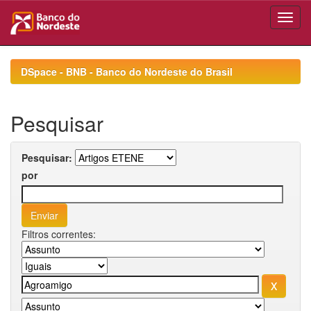
Skip
navigation
DSpace - BNB - Banco do Nordeste do Brasil
Pesquisar
Pesquisar:
por
Filtros correntes: